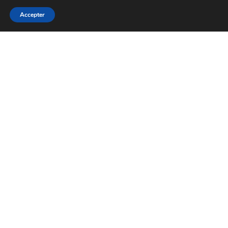
Accepter
MaPrimeRénov’ rénovation d'ampleur
En savoir +
Accueil